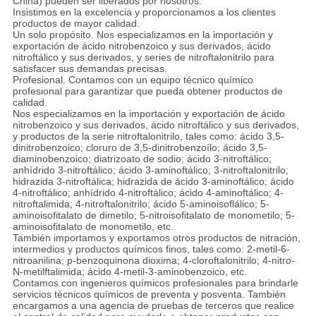
China) pueden ser liberados por nosotros.
Insistimos en la excelencia y proporcionamos a los clientes
productos de mayor calidad.
Un solo propósito. Nos especializamos en la importación y
exportación de ácido nitrobenzoico y sus derivados, ácido
nitroftálico y sus derivados, y series de nitroftalonitrilo para
satisfacer sus demandas precisas.
Profesional. Contamos con un equipo técnico químico
profesional para garantizar que pueda obtener productos de
calidad.
Nos especializamos en la importación y exportación de ácido
nitrobenzoico y sus derivados, ácido nitroftálico y sus derivados,
y productos de la serie nitroftalonitrilo, tales como: ácido 3,5-
dinitrobenzoico; cloruro de 3,5-dinitrobenzoílo; ácido 3,5-
diaminobenzoico; diatrizoato de sodio; ácido 3-nitroftálico;
anhídrido 3-nitroftálico; ácido 3-aminoftálico; 3-nitroftalonitrilo;
hidrazida 3-nitroftálica; hidrazida de ácido 3-aminoftálico; ácido
4-nitroftálico; anhídrido 4-nitroftálico; ácido 4-aminoftálico; 4-
nitroftalimida; 4-nitroftalonitrilo; ácido 5-aminoisoflálico; 5-
aminoisofitalato de dimetilo; 5-nitroisofitalato de monometilo; 5-
aminoisofitalato de monometilo, etc.
También importamos y exportamos otros productos de nitración,
intermedios y productos químicos finos, tales como: 2-metil-6-
nitroanilina; p-benzoquinona dioxima; 4-cloroftalonitrilo; 4-nitro-
N-metilftalimida; ácido 4-metil-3-aminobenzoico, etc.
Contamos con ingenieros químicos profesionales para brindarle
servicios técnicos químicos de preventa y posventa. También
encargamos a una agencia de pruebas de terceros que realice