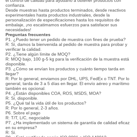
el control de calidad para ayudarlo a obtener productos con
confianza.
Desde muestras hasta productos terminados, desde reactivos
experimentales hasta productos industriales, desde la
personalización de especificaciones hasta los requisitos de
embalaje, ¡no escatimamos esfuerzos para satisfacer sus
necesidades!
Preguntas frecuentes
P1. ¿Puedo tener un pedido de muestra con fines de prueba?
R: Sí, damos la bienvenida al pedido de muestra para probar y
verificar la calidad.
P2. ¿Tiene algún límite de MOQ?
R: MOQ bajo, 100 g-5 kg para la verificación de la muestra está
disponible.
P3. ¿Cómo se envían los productos y cuánto tiempo tarda en
llegar?
R: Por lo general, enviamos por DHL, UPS, FedEx o TNT. Por lo
general, tarda de 3 a 5 días en llegar. El envío aéreo y marítimo
también es opcional.
P4. ¿Están disponibles COA, ROS, MSDS, MOA?
R: Sí, disponible.
P5. ¿Qué tal la vida útil de los productos?
R: Por lo general, 2-3 años.
P6. Sobre el pago
R: T/T, L/C, negociable
P7. ¿Ha implementado un sistema de garantía de calidad eficaz
en su empresa?
R: Sí.