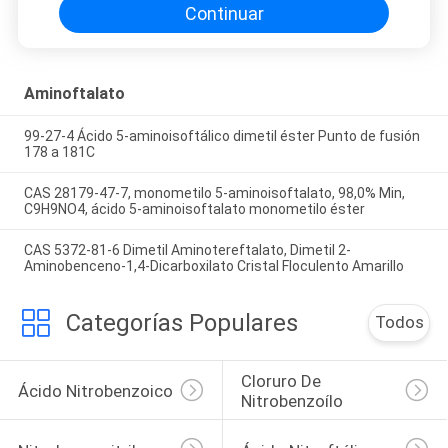
Continuar
Aminoftalato
99-27-4 Ácido 5-aminoisoftálico dimetil éster Punto de fusión
178 a 181C
CAS 28179-47-7, monometilo 5-aminoisoftalato, 98,0% Min,
C9H9NO4, ácido 5-aminoisoftalato monometilo éster
CAS 5372-81-6 Dimetil Aminotereftalato, Dimetil 2-
Aminobenceno-1,4-Dicarboxilato Cristal Floculento Amarillo
Categorías Populares
Todos
Cloruro De 
Ácido Nitrobenzoico
Nitrobenzoílo