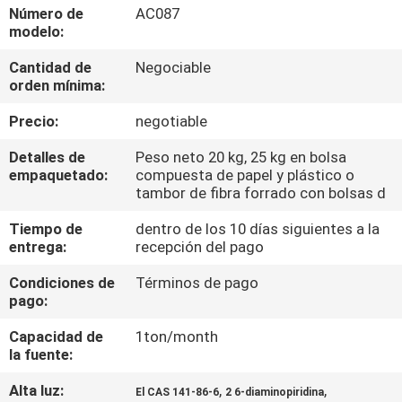
Número de
AC087
modelo:
CONTROL
Cantidad de
Negociable
DE
orden mínima:
CALIDAD
Precio:
negotiable
ÉNTRENOS
Detalles de
Peso neto 20 kg, 25 kg en bolsa
empaquetado:
compuesta de papel y plástico o
EN
tambor de fibra forrado con bolsas d
CONTACTO
Tiempo de
dentro de los 10 días siguientes a la
entrega:
recepción del pago
CON
Condiciones de
Términos de pago
pago:
NOTICIAS
Capacidad de
1ton/month
la fuente:
CASOS
Alta luz:
,
,
El CAS 141-86-6
2 6-diaminopiridina