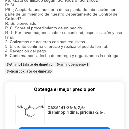
P8. ¿Está certificado según ISO 9001 o ISO 14001?
R: Sí
P9. ¿Aceptaría una auditoría de su planta de fabricación por
parte de un miembro de nuestro Departamento de Control de
Calidad?
R: Sí, bienvenido.
P10. Sobre el procedimiento de un pedido
R: 1. Por favor, háganos saber su cantidad, especificación y uso
final.
2. Cotizamos de acuerdo con sus requisitos.
3. El cliente confirma el precio y realiza el pedido formal.
4. Recepción del pago
5. Confirmamos la fecha de entrega y organizamos la entrega.
3-Aminoftalato de dimetilo
5-aminobenceno-1
3-dicarboxilato de dimetilo
Obtenga el mejor precio por
CAS#141-86-6, 2,6-
diaminopiridina, piridina-2,6-
diamina, en ensayo ≥ 99,0% (HPLC-
A/A), Min, polvo blanco,