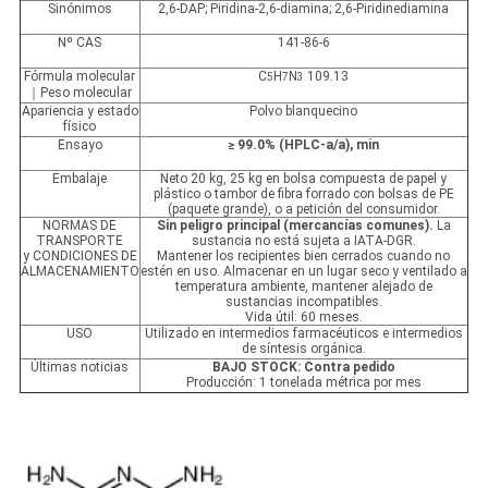
Sinónimos
2,6-DAP; Piridina-2,6-diamina; 2,6-Piridinediamina
Nº CAS
141-86-6
Fórmula molecular
C
H
N
109.13
5
7
3
｜Peso molecular
Apariencia y estado
Polvo blanquecino
físico
Ensayo
≥ 99.0% (HPLC-a/a), min
Embalaje
Neto 20 kg, 25 kg en bolsa compuesta de papel y
plástico o tambor de fibra forrado con bolsas de PE
(paquete grande), o a petición del consumidor.
NORMAS DE
Sin peligro principal (mercancías comunes).
La
TRANSPORTE
sustancia no está sujeta a IATA-DGR.
y CONDICIONES DE
Mantener los recipientes bien cerrados cuando no
ALMACENAMIENTO
estén en uso. Almacenar en un lugar seco y ventilado a
temperatura ambiente, mantener alejado de
sustancias incompatibles.
Vida útil: 60 meses.
USO
Utilizado en intermedios farmacéuticos e intermedios
de síntesis orgánica.
Últimas noticias
BAJO STOCK: Contra pedido
Producción: 1 tonelada métrica por mes