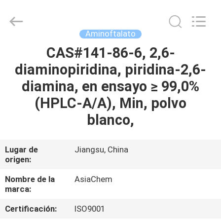
(JIANGSU)
CO.,
LTD.
All
Rights
Aminoftalato
Reserved.
Developed
by
CAS#141-86-6, 2,6-
HOGAR
ECER
diaminopiridina, piridina-2,6-
PRODUCTOS
diamina, en ensayo ≥ 99,0%
(HPLC-A/A), Min, polvo
SOBRE
blanco,
NOSOTROS
Lugar de
Jiangsu, China
origen:
VIAJE
DE
Nombre de la
AsiaChem
marca:
LA
Certificación:
ISO9001
FÁBRICA