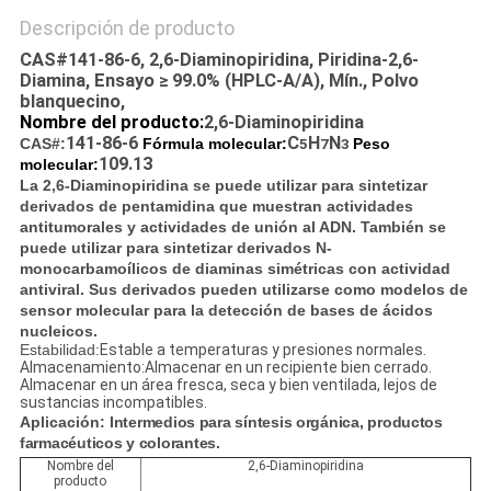
Descripción de producto
CAS#141-86-6, 2,6-Diaminopiridina, Piridina-2,6-
Diamina, Ensayo ≥ 99.0% (HPLC-A/A), Mín., Polvo
blanquecino,
Nombre del producto:
2,6-Diaminopiridina
141-86-6
C
H
N
CAS#:
Fórmula molecular:
5
7
3
Peso
109.13
molecular:
La 2,6-Diaminopiridina se puede utilizar para sintetizar
derivados de pentamidina que muestran actividades
antitumorales y actividades de unión al ADN. También se
puede utilizar para sintetizar derivados N-
monocarbamoílicos de diaminas simétricas con actividad
antiviral. Sus derivados pueden utilizarse como modelos de
sensor molecular para la detección de bases de ácidos
nucleicos.
Estabilidad:
Estable a temperaturas y presiones normales.
Almacenamiento:Almacenar en un recipiente bien cerrado.
Almacenar en un área fresca, seca y bien ventilada, lejos de
sustancias incompatibles.
Aplicación:
Intermedios para síntesis orgánica, productos
farmacéuticos y colorantes.
Nombre del
2,6-Diaminopiridina
producto