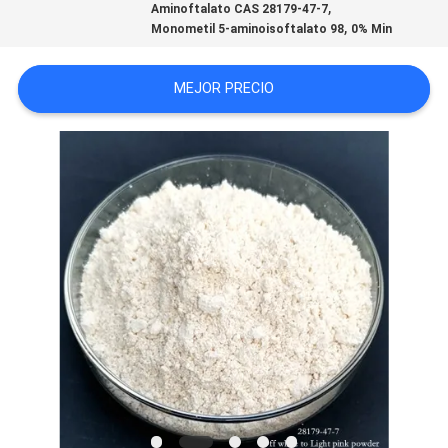
,
Aminoftalato CAS 28179-47-7
MAPA
,
Monometil 5-aminoisoftalato 98
0% Min
DEL
SITIO
MEJOR PRECIO
PRIVACY
POLICY