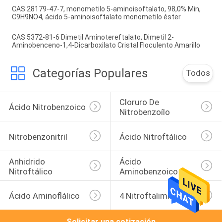
CAS 28179-47-7, monometilo 5-aminoisoftalato, 98,0% Min,
C9H9NO4, ácido 5-aminoisoftalato monometilo éster
CAS 5372-81-6 Dimetil Aminotereftalato, Dimetil 2-
Aminobenceno-1,4-Dicarboxilato Cristal Floculento Amarillo
Categorías Populares
Todos
Cloruro De 
Ácido Nitrobenzoico
Nitrobenzoílo
Nitrobenzonitril
Ácido Nitroftálico
Anhidrido 
Ácido 
Nitroftálico
Aminobenzoico
Ácido Aminoflálico
4 Nitroftalimida
Solicitar una cotización