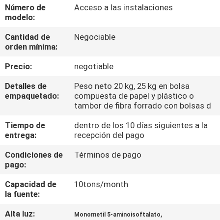
Número de
Acceso a las instalaciones
modelo:
CONTROL
Cantidad de
Negociable
DE
orden mínima:
CALIDAD
Precio:
negotiable
ÉNTRENOS
Detalles de
Peso neto 20 kg, 25 kg en bolsa
empaquetado:
compuesta de papel y plástico o
EN
tambor de fibra forrado con bolsas d
CONTACTO
Tiempo de
dentro de los 10 días siguientes a la
entrega:
recepción del pago
CON
Condiciones de
Términos de pago
pago:
NOTICIAS
Capacidad de
10tons/month
la fuente:
CASOS
Alta luz:
,
Monometil 5-aminoisoftalato