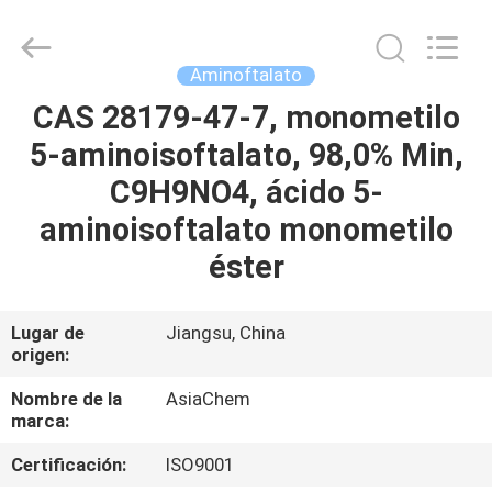
CO.,
LTD.
All
Rights
Reserved.
Aminoftalato
Developed
by
CAS 28179-47-7, monometilo
HOGAR
ECER
5-aminoisoftalato, 98,0% Min,
PRODUCTOS
C9H9NO4, ácido 5-
aminoisoftalato monometilo
SOBRE
éster
NOSOTROS
Lugar de
Jiangsu, China
origen:
VIAJE
DE
Nombre de la
AsiaChem
marca:
LA
Certificación:
ISO9001
FÁBRICA