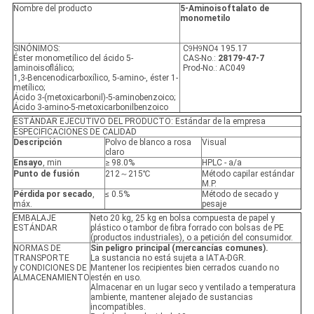
Nombre del producto
5-Aminoisoftalato de
monometilo
SINÓNIMOS:
C
H
NO
195.17
9
9
4
Éster monometílico del ácido 5-
CAS-No.:
28179-47-7
aminoisoflálico;
Prod-No.: AC049
1,3-Bencenodicarboxílico, 5-amino-, éster 1-
metílico;
Ácido 3-(metoxicarbonil)-5-aminobenzoico;
Ácido 3-amino-5-metoxicarbonilbenzoico
ESTÁNDAR EJECUTIVO DEL PRODUCTO: Estándar de la empresa
ESPECIFICACIONES DE CALIDAD
Descripción
Polvo de blanco a rosa
Visual
claro
Ensayo
, min
≥ 98.0%
HPLC - a/a
Punto de fusión
212～215℃
Método capilar estándar
M.P.
Pérdida por secado
,
≤ 0.5%
Método de secado y
máx.
pesaje
EMBALAJE
Neto 20 kg, 25 kg en bolsa compuesta de papel y
ESTÁNDAR
plástico o tambor de fibra forrado con bolsas de PE
(productos industriales), o a petición del consumidor.
NORMAS DE
Sin peligro principal (mercancías comunes).
TRANSPORTE
La sustancia no está sujeta a IATA-DGR.
y CONDICIONES DE
Mantener los recipientes bien cerrados cuando no
ALMACENAMIENTO
estén en uso.
Almacenar en un lugar seco y ventilado a temperatura
ambiente, mantener alejado de sustancias
incompatibles.