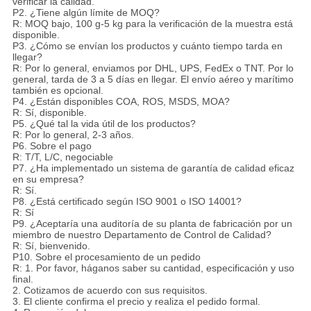
verificar la calidad.
P2. ¿Tiene algún límite de MOQ?
R: MOQ bajo, 100 g-5 kg para la verificación de la muestra está
disponible.
P3. ¿Cómo se envían los productos y cuánto tiempo tarda en
llegar?
R: Por lo general, enviamos por DHL, UPS, FedEx o TNT. Por lo
general, tarda de 3 a 5 días en llegar. El envío aéreo y marítimo
también es opcional.
P4. ¿Están disponibles COA, ROS, MSDS, MOA?
R: Sí, disponible.
P5. ¿Qué tal la vida útil de los productos?
R: Por lo general, 2-3 años.
P6. Sobre el pago
R: T/T, L/C, negociable
P7. ¿Ha implementado un sistema de garantía de calidad eficaz
en su empresa?
R: Sí.
P8. ¿Está certificado según ISO 9001 o ISO 14001?
R: Sí
P9. ¿Aceptaría una auditoría de su planta de fabricación por un
miembro de nuestro Departamento de Control de Calidad?
R: Sí, bienvenido.
P10. Sobre el procesamiento de un pedido
R: 1. Por favor, háganos saber su cantidad, especificación y uso
final.
2. Cotizamos de acuerdo con sus requisitos.
3. El cliente confirma el precio y realiza el pedido formal.