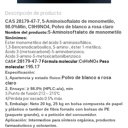
Descripción de producto
CAS 28179-47-7, 5-Aminoisoftalato de monometilo,
98.0%Min, C9H9NO4, Polvo de blanco a rosa claro
5-Aminoisoftalato de monometilo
Nombre del producto:
Sinónimos:
Éster monometílico del ácido 5-aminoisoflálico;
1,3-Bencenodicarboxílico, 5-amino-, éster 1-metílico;
Ácido 3-(metoxicarbonil)-5-aminobenzoico;
Ácido 3-amino-5-metoxicarbonilbenzoico
28179-47-7
C
H
NO
CAS#:
Fórmula molecular:
9
9
4
Peso
195.17
molecular:
Especificación:
Polvo de blanco a rosa
1, Apariencia y estado físico:
claro
2, Ensayo:
≥ 98.0% (HPLC-a/a), min
3,
Punto de fusión:
212～215℃
4,Pérdida por secado:
0.5% máx.
5, Embalaje:
Neto 20 kg, 25 kg en bolsa compuesta de papel
y plástico o tambor de fibra forrado con bolsas de PE
(paquete grande), o a petición del consumidor.
Aplicación:
Intermedios para síntesis orgánica, productos
farmacéuticos y colorantes.