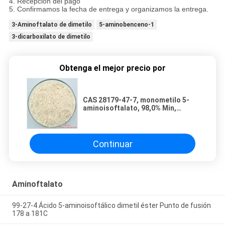
4. Recepción del pago
5. Confirmamos la fecha de entrega y organizamos la entrega.
3-Aminoftalato de dimetilo
5-aminobenceno-1
3-dicarboxilato de dimetilo
Obtenga el mejor precio por
CAS 28179-47-7, monometilo 5-
aminoisoftalato, 98,0% Min,
C9H9NO4, ácido 5-
aminoisoftalato monometilo
éster
Continuar
Aminoftalato
99-27-4 Ácido 5-aminoisoftálico dimetil éster Punto de fusión
178 a 181C