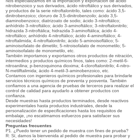
Nos especializamos en la importación y exportación de ácido
nitrobenzoico y sus derivados, ácido nitroftálico y sus derivados,
y productos de la serie nitroftalonitrilo, tales como: ácido 3,5-
dinitrobenzoico; cloruro de 3,5-dinitrobenzoilo; ácido 3,5-
diaminobenzoico; diatrizoato de sodio; ácido 3-nitroftálico;
anhídrido 3-nitroftálico; ácido 3-aminoftálico; 3-nitroftalonitrilo;
hidrazida 3-nitroftálica; hidrazida 3-aminoftálica; ácido 4-
nitroftálico; anhídrido 4-nitroftálico; ácido 4-aminoftálico; 4-
nitroftalimida; 4-nitroftalonitrilo; ácido 5-aminoisoflálico; 5-
aminoisofalato de dimetilo; 5-nitroisofalato de monometilo; 5-
aminoisofalato de monometilo, etc.
También importamos y exportamos otros productos de nitración,
intermedios y productos químicos finos, tales como: 2-metil-6-
nitroanilina; p-benzoquinona dioxima; 4-cloroftalonitrilo; 4-nitro-
N-metilftalimida; ácido 4-metil-3-aminobenzoico, etc.
Contamos con ingenieros químicos profesionales para brindarle
servicios técnicos químicos de preventa y posventa. También
confiamos a una agencia de pruebas de terceros para realizar el
control de calidad para ayudarlo a obtener productos con
confianza.
Desde muestras hasta productos terminados, desde reactivos
experimentales hasta productos industriales, desde la
personalización de especificaciones hasta los requisitos de
embalaje, ¡no escatimamos esfuerzos para satisfacer sus
necesidades!
Preguntas frecuentes
P1. ¿Puedo tener un pedido de muestra con fines de prueba?
R: Sí, damos la bienvenida al pedido de muestra para probar y