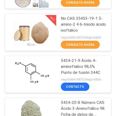
CONSULTA AHORA
CONTROL
HOT
No CAS 35453-19-1 5-
DE
6
amino-2 4 6-triiodo ácido
CALIDAD
isoftalico
Nitrobenzonitril
negotiable MOQ:Negociable
ÉNTRENOS
CONSULTA AHORA
EN
5434-21-9 Ácido 4-
CONTACTO
aminoftalico 98,5%
CON
Punto de fusión 344C
27
negotiable MOQ:Negociable
CONTACTO
NOTICIAS
Ácido Nitroftálico
5434-20-8 Número CAS
CASOS
Ácido 3-Aminoftálico 98
Ficha de datos de