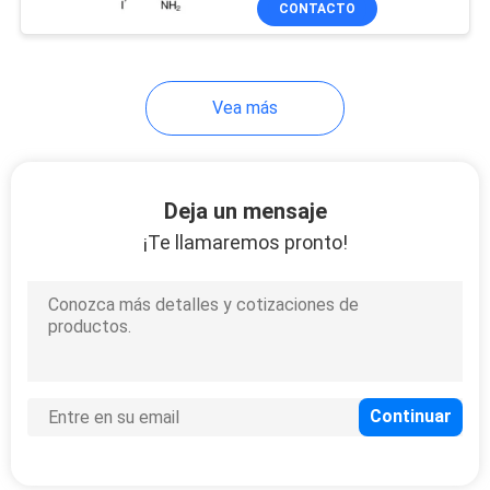
CONTACTO
17
triyodo
Nitroftalonitrilo
Vea más
Deja un mensaje
¡Te llamaremos pronto!
11
Nitroftalhidrazida
7