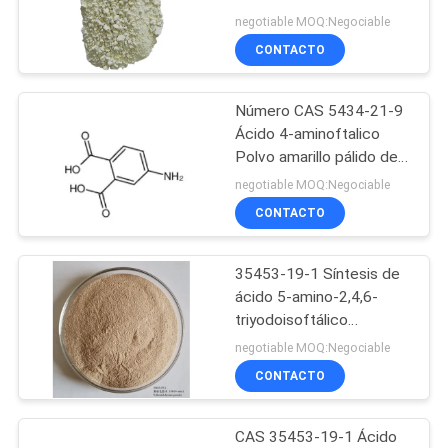
seguridad C8H7NO4
MAPA
negotiable MOQ:Negociable
CONTACTO
DEL
11
SITIO
Anhidrido
Número CAS 5434-21-9
Ácido 4-aminoftalico
Nitroftálico
PRIVACY
Polvo amarillo pálido de
seguridad 98.5
POLICY
negotiable MOQ:Negociable
CONTACTO
35453-19-1 Síntesis de
27
ácido 5-amino-2,4,6-
Ácido
triyodoisoftálico
C8H4I3NO4 99
negotiable MOQ:Negociable
aminobenzoico
CONTACTO
CAS 35453-19-1 Ácido