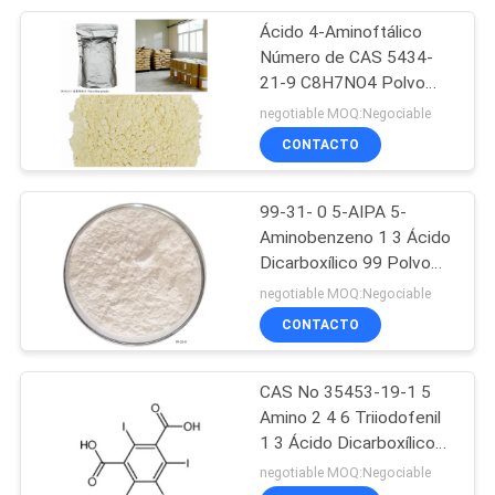
Ácido 4-Aminoftálico
8
Número de CAS 5434-
21-9 C8H7NO4 Polvo
3 Nitroftalimida
amarillo pálido 98.5
negotiable MOQ:Negociable
CONTACTO
99-31- 0 5-AIPA 5-
Aminobenzeno 1 3 Ácido
Dicarboxílico 99 Polvo
6
blanco a amarillo pálido
negotiable MOQ:Negociable
CONTACTO
Aminoftalimida
CAS No 35453-19-1 5
Amino 2 4 6 Triiodofenil
1 3 Ácido Dicarboxílico
en Polvo Ácido
negotiable MOQ:Negociable
isoftálico, 5-amino-2,4,6-