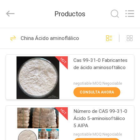
LTD.
All
Rights
Productos
Reserved.
Developed
by
ECER
HOGAR
44
China Ácido aminoflálico
Ácido nitrobenzoico
PRODUCTOS
HOT
Cas 99-31-0 Fabricantes
de ácido aminosoftálico
SOBRE
NOSOTROS
negotiable MOQ:Negociable
CONSULTA AHORA
7
VIAJE
Cloruro de
HOT
Número de CAS 99-31-0
DE
Ácido 5-aminoisoftálico
LA
nitrobenzoílo
5 AIPA
FÁBRICA
negotiable MOQ:Negociable