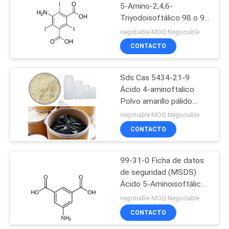
5-Amino-2,4,6-
Triyodoisoftálico 98 o 99
17
Polvo de color marrón
negotiable MOQ:Negociable
amarillento o ligeramente
CONTACTO
Ácido aminoflálico
amarillo
Sds Cas 5434-21-9
Ácido 4-aminoftalico
Polvo amarillo pálido
Soluble en agua Pka 2.42
negotiable MOQ:Negociable
CONTACTO
10
99-31-0 Ficha de datos
4 Nitroftalimida
de seguridad (MSDS)
Ácido 5-Aminoisoftálico
99.0% Mín. HPLC 9 Mt
negotiable MOQ:Negociable
por mes
CONTACTO