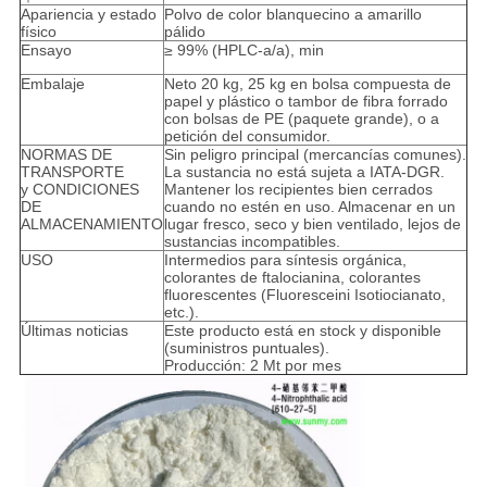
Apariencia y estado
Polvo de color blanquecino a amarillo
físico
pálido
Ensayo
≥ 99% (HPLC-a/a), min
Embalaje
Neto 20 kg, 25 kg en bolsa compuesta de
papel y plástico o tambor de fibra forrado
con bolsas de PE (paquete grande), o a
petición del consumidor.
NORMAS DE
Sin peligro principal (mercancías comunes).
TRANSPORTE
La sustancia no está sujeta a IATA-DGR.
y CONDICIONES
Mantener los recipientes bien cerrados
DE
cuando no estén en uso. Almacenar en un
ALMACENAMIENTO
lugar fresco, seco y bien ventilado, lejos de
sustancias incompatibles.
USO
Intermedios para síntesis orgánica,
colorantes de ftalocianina, colorantes
fluorescentes (Fluoresceini Isotiocianato,
etc.).
Últimas noticias
Este producto está en stock y disponible
(suministros puntuales).
Producción: 2 Mt por mes