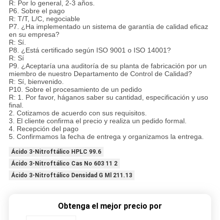
R: Por lo general, 2-3 años.
P6. Sobre el pago
R: T/T, L/C, negociable
P7. ¿Ha implementado un sistema de garantía de calidad eficaz
en su empresa?
R: Sí.
P8. ¿Está certificado según ISO 9001 o ISO 14001?
R: Sí
P9. ¿Aceptaría una auditoría de su planta de fabricación por un
miembro de nuestro Departamento de Control de Calidad?
R: Sí, bienvenido.
P10. Sobre el procesamiento de un pedido
R: 1. Por favor, háganos saber su cantidad, especificación y uso
final.
2. Cotizamos de acuerdo con sus requisitos.
3. El cliente confirma el precio y realiza un pedido formal.
4. Recepción del pago
5. Confirmamos la fecha de entrega y organizamos la entrega.
Ácido 3-Nitroftálico HPLC 99.6
Ácido 3-Nitroftálico Cas No 603 11 2
Ácido 3-Nitroftálico Densidad G Ml 211.13
Obtenga el mejor precio por