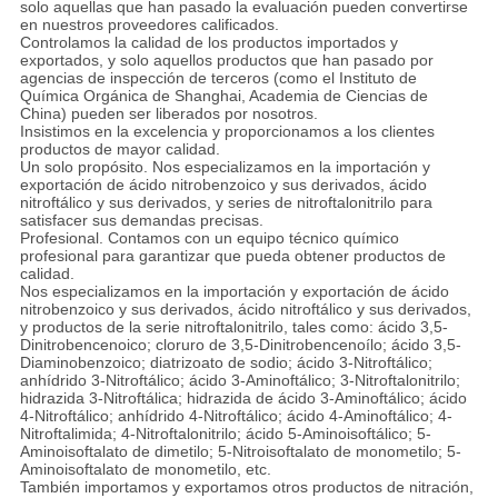
solo aquellas que han pasado la evaluación pueden convertirse
en nuestros proveedores calificados.
Controlamos la calidad de los productos importados y
exportados, y solo aquellos productos que han pasado por
agencias de inspección de terceros (como el Instituto de
Química Orgánica de Shanghai, Academia de Ciencias de
China) pueden ser liberados por nosotros.
Insistimos en la excelencia y proporcionamos a los clientes
productos de mayor calidad.
Un solo propósito. Nos especializamos en la importación y
exportación de ácido nitrobenzoico y sus derivados, ácido
nitroftálico y sus derivados, y series de nitroftalonitrilo para
satisfacer sus demandas precisas.
Profesional. Contamos con un equipo técnico químico
profesional para garantizar que pueda obtener productos de
calidad.
Nos especializamos en la importación y exportación de ácido
nitrobenzoico y sus derivados, ácido nitroftálico y sus derivados,
y productos de la serie nitroftalonitrilo, tales como: ácido 3,5-
Dinitrobencenoico; cloruro de 3,5-Dinitrobencenoílo; ácido 3,5-
Diaminobenzoico; diatrizoato de sodio; ácido 3-Nitroftálico;
anhídrido 3-Nitroftálico; ácido 3-Aminoftálico; 3-Nitroftalonitrilo;
hidrazida 3-Nitroftálica; hidrazida de ácido 3-Aminoftálico; ácido
4-Nitroftálico; anhídrido 4-Nitroftálico; ácido 4-Aminoftálico; 4-
Nitroftalimida; 4-Nitroftalonitrilo; ácido 5-Aminoisoftálico; 5-
Aminoisoftalato de dimetilo; 5-Nitroisoftalato de monometilo; 5-
Aminoisoftalato de monometilo, etc.
También importamos y exportamos otros productos de nitración,