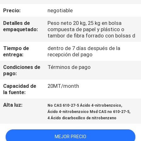
Precio:
negotiable
CONTROL
Detalles de
Peso neto 20 kg, 25 kg en bolsa
DE
empaquetado:
compuesta de papel y plástico o
CALIDAD
tambor de fibra forrado con bolsas d
Tiempo de
dentro de 7 días después de la
entrega:
recepción del pago
ÉNTRENOS
EN
Condiciones de
Términos de pago
pago:
CONTACTO
Capacidad de
20MT/month
CON
la fuente:
Alta luz:
,
No CAS 610-27-5 Ácido 4-nitrobenzoico
NOTICIAS
,
Ácido 4-nitrobenzoico Msd CAS no 610-27-5
4 Ácido dicarboxílico de nitrobenzeno
CASOS
MEJOR PRECIO