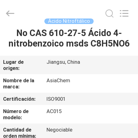
ASIACHEM
I&E
(JIANGSU)
CO.,
LTD.
Ácido Nitroftálico
All
Rights
Reserved.
No CAS 610-27-5 Ácido 4-
HOGAR
Developed
by
nitrobenzoico msds C8H5NO6
ECER
PRODUCTOS
Lugar de
Jiangsu, China
origen:
SOBRE
NOSOTROS
Nombre de la
AsiaChem
marca:
Certificación:
ISO9001
VIAJE
DE
Número de
AC015
modelo:
LA
Cantidad de
Negociable
FÁBRICA
orden mínima: