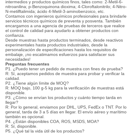
intermedios y productos químicos finos, tales como: 2-Metil-6-
nitroanilina; p-Benzoquinona dioxima; 4-Cloroftalonitrilo; 4-Nitro-
N-metilftalimida; ácido 4-Metil-3-aminobenzoico, etc.
Contamos con ingenieros químicos profesionales para brindarle
servicios técnicos químicos de preventa y posventa. También
encargamos a una agencia de pruebas de terceros que realice
el control de calidad para ayudarlo a obtener productos con
confianza.
Desde muestras hasta productos terminados, desde reactivos
experimentales hasta productos industriales, desde la
personalización de especificaciones hasta los requisitos de
embalaje, ¡no escatimamos esfuerzos para satisfacer sus
necesidades!
Preguntas frecuentes
P1. ¿Puedo tener un pedido de muestra con fines de prueba?
R: Sí, aceptamos pedidos de muestra para probar y verificar la
calidad.
P2. ¿Tiene algún límite de MOQ?
R: MOQ bajo, 100 g-5 kg para la verificación de muestras está
disponible.
P3. ¿Cómo se envían los productos y cuánto tiempo tarda en
llegar?
R: Por lo general, enviamos por DHL, UPS, FedEx o TNT. Por lo
general, tarda de 3 a 5 días en llegar. El envío aéreo y marítimo
también es opcional.
P4. ¿Están disponibles COA, ROS, MSDS, MOA?
R: Sí, disponible.
P5. ¿Qué tal la vida útil de los productos?