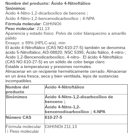
Nombre del producto:
Ácido 4-Nitroftálico
Sinónimos:
Ácido 4-Nitro-1,2-dicarboxílico de benceno；
Ácido 4-Nitro-1,2-bencenodicarboxílico；4-NPA
Fórmula molecular:
C
H
NO
8
5
6
Peso molecular:
211.13
Apariencia y estado físico:
Polvo de color blanquecino a amarillo
pálido
Ensayo:
≥ 99% (HPLC-a/a), min
El ácido 4-Nitroftálico (CAS NO.610-27-5) también se denomina
ácido 5-Nitroftálico; AI3-08820; NSC 5395; Ácido ftálico, 4-nitro-;
Ácido 1,2-Bencenodicarboxílico, 4-nitro-. El ácido 4-Nitroftálico
(CAS NO.610-27-5) es un sólido de color beige claro.
Estable a temperaturas y presiones normales.
Almacenar en un recipiente herméticamente cerrado. Almacenar
en un área fresca, seca y bien ventilada, lejos de sustancias
incompatibles.
Nombre del
Ácido 4-Nitroftálico
producto
Sinónimos
Ácido 4-Nitro-1,2-dicarboxílico de
benceno
；
Ácido 4-Nitro-1,2-
bencenodicarboxílico
；
4-NPA
Número CAS
610-27-5
Fórmula molecular
C
H
NO
211.13
8
5
6
｜Peso molecular