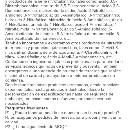
y productos de la serie nitroftalonitrilo, tales como: ácido 3,5-
Dinitrobencenoico; cloruro de 3,5-Dinitrobencenoilo; ácido 3,5-
Diaminobenzoico; diatrizoato de sodio; ácido 3-Nitroftálico;
anhídrido 3-Nitroftálico; ácido 3-Aminoftálico; 3-Nitroftalonitrilo;
hidrazida 3-Nitroftálica; hidrazida de ácido 3-Aminoftálico; ácido
4-Nitroftálico; anhídrido 4-Nitroftálico; ácido 4-Aminoftálico; 4-
Nitroftalimida; 4-Nitroftalonitrilo; ácido 5-Aminoisoftálico; 5-
Aminoisoftalato de dimetilo; 5-Nitroisoftalato de monometilo; 5-
Aminoisoftalato de monometilo, etc.
También importamos y exportamos otros productos de nitración,
intermedios y productos químicos finos, tales como: 2-Metil-6-
nitroanilina; dioxima de p-Benzoquinona; 4-Cloroftalonitrilo; 4-
Nitro- N-metilftalimida; ácido 4-Metil-3-aminobenzoico, etc.
Contamos con ingenieros químicos profesionales para brindarle
servicios técnicos químicos de preventa y posventa. También
encargamos a una agencia de pruebas de terceros que realice
el control de calidad para ayudarlo a obtener productos con
confianza.
Desde muestras hasta productos terminados, desde reactivos
experimentales hasta productos industriales, desde la
personalización de especificaciones hasta los requisitos de
embalaje, ¡no escatimamos esfuerzos para satisfacer sus
necesidades!
Preguntas frecuentes
P1. ¿Puedo tener un pedido de muestra con fines de prueba?
R: Sí, aceptamos pedidos de muestra para probar y verificar la
calidad.
P2. ¿Tiene algún límite de MOQ?