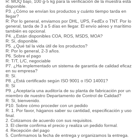
R: MOQ bajo, 100 g-5 kg para la verificación de la muestra está
disponible.
P3. ¿Cómo se envían los productos y cuánto tiempo tarda en
llegar?
R: Por lo general, enviamos por DHL, UPS, FedEx o TNT. Por lo
general, tarda de 3 a 5 días en llegar. El envío aéreo y marítimo
también es opcional.
P4. ¿Están disponibles COA, ROS, MSDS, MOA?
R: Sí, disponible.
P5. ¿Qué tal la vida útil de los productos?
R: Por lo general, 2-3 años.
P6. Sobre el pago
R: T/T, L/C, negociable
P7. ¿Ha implementado un sistema de garantía de calidad eficaz
en su empresa?
R: Sí.
P8. ¿Está certificado según ISO 9001 o ISO 14001?
R: Sí
P9. ¿Aceptaría una auditoría de su planta de fabricación por un
miembro de nuestro Departamento de Control de Calidad?
R: Sí, bienvenido.
P10. Sobre cómo proceder con un pedido
R: 1. Por favor, háganos saber su cantidad, especificación y uso
final.
2. Cotizamos de acuerdo con sus requisitos.
3. El cliente confirma el precio y realiza un pedido formal.
4. Recepción del pago
5. Confirmamos la fecha de entrega y organizamos la entrega.