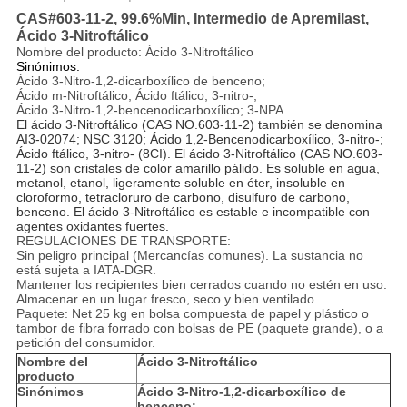
CAS#603-11-2, 99.6%Min, Intermedio de Apremilast,
Ácido 3-Nitroftálico
Nombre del producto:
Ácido 3-Nitroftálico
Sinónimos:
Ácido 3-Nitro-1,2-dicarboxílico de benceno;
Ácido m-Nitroftálico; Ácido ftálico, 3-nitro-;
Ácido 3-Nitro-1,2-bencenodicarboxílico; 3-NPA
El ácido 3-Nitroftálico (CAS NO.603-11-2) también se denomina
AI3-02074; NSC 3120; Ácido 1,2-Bencenodicarboxílico, 3-nitro-;
Ácido ftálico, 3-nitro- (8CI). El ácido 3-Nitroftálico (CAS NO.603-
11-2) son cristales de color amarillo pálido. Es soluble en agua,
metanol, etanol, ligeramente soluble en éter, insoluble en
cloroformo, tetracloruro de carbono, disulfuro de carbono,
benceno. El ácido 3-Nitroftálico es estable e incompatible con
agentes oxidantes fuertes.
REGULACIONES DE TRANSPORTE:
Sin peligro principal (Mercancías comunes). La sustancia no
está sujeta a IATA-DGR.
Mantener los recipientes bien cerrados cuando no estén en uso.
Almacenar en un lugar fresco, seco y bien ventilado.
Paquete: Net 25 kg en bolsa compuesta de papel y plástico o
tambor de fibra forrado con bolsas de PE (paquete grande), o a
petición del consumidor.
Nombre del
Ácido 3-Nitroftálico
producto
Sinónimos
Ácido 3-Nitro-1,2-dicarboxílico de
benceno;