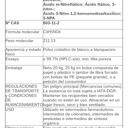
Ácido m-Nitroftálico; Ácido ftálico, 3-
nitro-;
Ácido 3-Nitro-1,2-bencenodicarboxílico;
3-NPA
Nº CAS
603-11-2
Fórmula molecular
C
H
NO
8
5
6
Peso molecular
211.13
Apariencia y estado
Polvo cristalino de blanco a blanquecino
físico
Ensayo
≥ 99.7% (HPLC-a/a), min, Alta pureza
Embalaje
Neto 20 kg, 25 kg en bolsa compuesta de
papel y plástico o tambor de fibra forrado
con bolsas de PE (paquete grande), o a
petición del consumidor.
REGULACIONES
Sin peligro principal (Mercancías comunes).
DE TRANSPORTE
La sustancia no está sujeta a IATA-DGR.
y CONDICIONES
Mantener los recipientes bien cerrados
DE
cuando no estén en uso. Almacenar en un
ALMACENAMIENTO
lugar fresco, seco y bien ventilado.
USO
Utilizado en intermedios farmacéuticos,
intermedios de colorantes, intermedios de
pesticidas e intermedios de síntesis
orgánica.