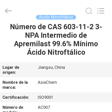
(JIANGSU)
CO.,
LTD.
All
Rights
Ácido Nitroftálico
Reserved.
Developed
Número de CAS 603-11-2 3-
HOGAR
by
ECER
NPA Intermedio de
PRODUCTOS
Apremilast 99.6% Mínimo
Ácido Nitroftálico
SOBRE
NOSOTROS
Lugar de
Jiangsu, China
origen:
VIAJE
Nombre de la
AsiaChem
marca:
DE
Certificación:
ISO9001
LA
FÁBRICA
Número de
AC007