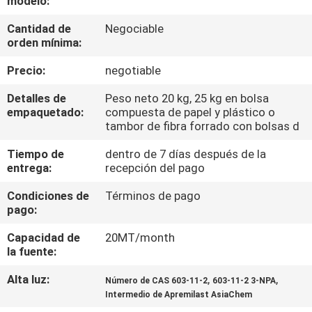
modelo:
Cantidad de
Negociable
CONTROL
orden mínima:
DE
Precio:
negotiable
CALIDAD
Detalles de
Peso neto 20 kg, 25 kg en bolsa
empaquetado:
compuesta de papel y plástico o
ÉNTRENOS
tambor de fibra forrado con bolsas d
EN
Tiempo de
dentro de 7 días después de la
entrega:
recepción del pago
CONTACTO
CON
Condiciones de
Términos de pago
pago:
NOTICIAS
Capacidad de
20MT/month
la fuente:
Alta luz:
,
,
CASOS
Número de CAS 603-11-2
603-11-2 3-NPA
Intermedio de Apremilast AsiaChem