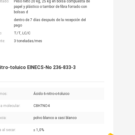
etado:
Peso neto 20 kg, 25 kg en bolsa compuesta de
papel y plástico o tambor de fibra forrado con
bolsas d
dentro de 7 días después de la recepción del
pago
o:
T/T, LC/C
nte:
3 toneladas/mes
itro-toluico EINECS-No 236-833-3
imos:
Ácido 6-nitro-o-toluico
a molecular:
C8H7NO4
ncia:
polvo blanco a casi blanco
a al secar:
≤ 1,0%