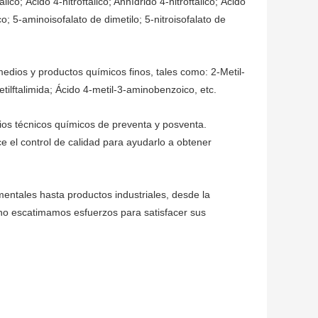
álico; Ácido 4-nitroftálico; Anhídrido 4-nitroftálico; Ácido
ico; 5-aminoisofalato de dimetilo; 5-nitroisofalato de
edios y productos químicos finos, tales como: 2-Metil-
etilftalimida; Ácido 4-metil-3-aminobenzoico, etc.
ios técnicos químicos de preventa y posventa.
 el control de calidad para ayudarlo a obtener
entales hasta productos industriales, desde la
 no escatimamos esfuerzos para satisfacer sus