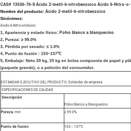
CAS# 13506-76-8 Ácido 2-metil-6-nitrobenzoico Ácido 6-Nitro-o
Nombre del producto:
Ácido 2-metil-6-nitrobenzoico
Sinónimos:
Ácido 6-Nitro-o-toluico
1, Apariencia y estado físico:
Polvo blanco a blanquecino
2, Pureza:
≥ 99.0%
3, Pérdida por secado:
≤
1.0%
4, Punto de fusión
: 153~157℃
5, Embalaje:
Neto 20 kg, 25 kg en bolsa compuesta de papel y plá
(paquete grande), o a petición del consumidor.
ESTÁNDAR EJECUTIVO DEL PRODUCTO: Estándar de empresa
ESPECIFICACIONES DE CALIDAD
Descripción
Polvo blanco a blanquecino
Pureza
, min
≥ 99.0%
Punto de fusión
153～157℃