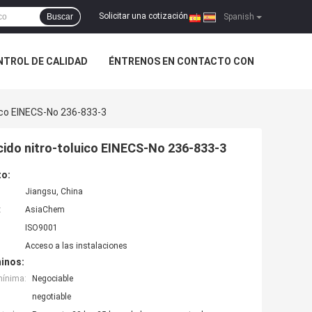
Solicitar una cotización
Buscar
|
Spanish
NTROL DE CALIDAD
ÉNTRENOS EN CONTACTO CON
ico EINECS-No 236-833-3
cido nitro-toluico EINECS-No 236-833-3
to:
Jiangsu, China
:
AsiaChem
ISO9001
Acceso a las instalaciones
inos:
mínima:
Negociable
negotiable