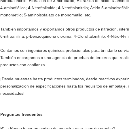
Nitroftalonitrilo; Hidrazida de 3-nitroftalilo; Hidrazida de ácido 3-aminofl
4-aminoflálico; 4-Nitroftalimida; 4-Nitroftalonitrilo; Ácido 5-aminoisoflál
monometilo; 5-aminoisofalato de monometilo, etc.
También importamos y exportamos otros productos de nitración, interm
6-nitroanilina; p-Benzoquinona dioxima; 4-Cloroftalonitrilo; 4-Nitro-N-m
Contamos con ingenieros químicos profesionales para brindarle servic
También encargamos a una agencia de pruebas de terceros que realice
productos con confianza.
¡Desde muestras hasta productos terminados, desde reactivos experim
personalización de especificaciones hasta los requisitos de embalaje,
necesidades!
Preguntas frecuentes
P1. ¿Puedo tener un pedido de muestra para fines de prueba?