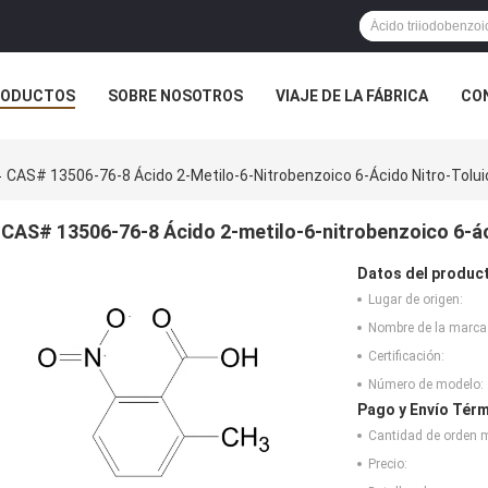
RODUCTOS
SOBRE NOSOTROS
VIAJE DE LA FÁBRICA
CO
CASOS
CAS# 13506-76-8 Ácido 2-Metilo-6-Nitrobenzoico 6-Ácido Nitro-Tolu
CAS# 13506-76-8 Ácido 2-metilo-6-nitrobenzoico 6-á
Datos del produc
Lugar de origen:
Nombre de la marca
Certificación:
Número de modelo:
Pago y Envío Térm
Cantidad de orden 
Precio: