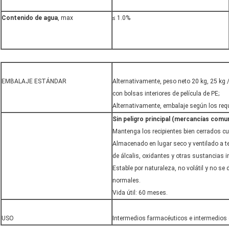
Contenido de agua
, max
≤ 1.0%
EMBALAJE ESTÁNDAR
Alternativamente, peso neto 20 kg, 25 kg /
con bolsas interiores de película de PE;
Alternativamente, embalaje según los requi
Sin peligro principal (mercancías comu
Mantenga los recipientes bien cerrados c
Almacenado en lugar seco y ventilado a 
de álcalis, oxidantes y otras sustancias 
Estable por naturaleza, no volátil y no s
normales.
Vida útil: 60 meses.
USO
Intermedios farmacéuticos e intermedios 