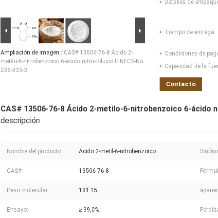
Detalles de empaqu
Tiempo de entrega:
Ampliación de imagen :
CAS# 13506-76-8 Ácido 2-
Condiciones de pag
metilo-6-nitrobenzoico 6-ácido nitro-toluico EINECS-No
Capacidad de la fue
236-833-3
Contacto
CAS# 13506-76-8 Ácido 2-metilo-6-nitrobenzoico 6-ácido n
descripción
Nombre del producto:
Ácido 2-metil-6-nitrobenzoico
Sinón
CAS#:
13506-76-8
Fórmul
Peso molecular:
181.15
aparie
Ensayo:
≥ 99,0%
Pérdid