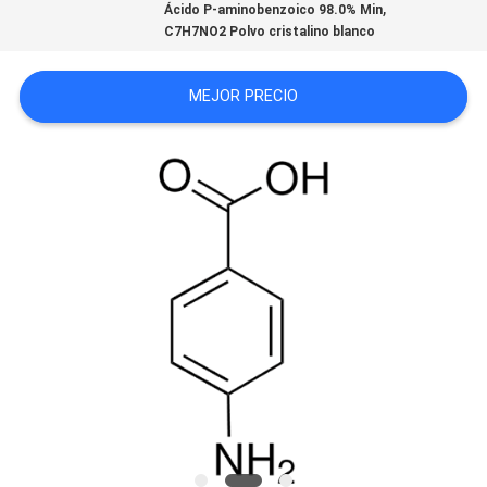
,
Ácido P-aminobenzoico 98.0% Min
MAPA
C7H7NO2 Polvo cristalino blanco
DEL
SITIO
MEJOR PRECIO
PRIVACY
POLICY