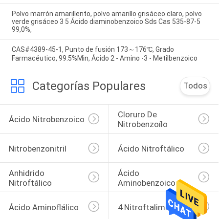
Polvo marrón amarillento, polvo amarillo grisáceo claro, polvo
verde grisáceo 3 5 Ácido diaminobenzoico Sds Cas 535-87-5
99,0%,
CAS#4389-45-1, Punto de fusión 173～176℃, Grado
Farmacéutico, 99.5%Min, Ácido 2 - Amino -3 - Metilbenzoico
Categorías Populares
Todos
Cloruro De 
Ácido Nitrobenzoico
Nitrobenzoílo
Nitrobenzonitril
Ácido Nitroftálico
Anhidrido 
Ácido 
Nitroftálico
Aminobenzoico
Ácido Aminoflálico
4 Nitroftalimida