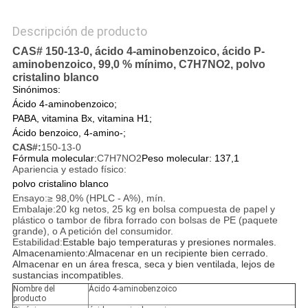
Descripción de producto
CAS# 150-13-0, ácido 4-aminobenzoico, ácido P-
aminobenzoico, 99,0 % mínimo, C7H7NO2, polvo
cristalino blanco
Sinónimos:
Ácido 4-aminobenzoico;
PABA, vitamina Bx, vitamina H1;
Ácido benzoico, 4-amino-;
CAS#:
150-13-0
Fórmula molecular:
C7H7NO2
Peso molecular: 137,1
Apariencia y estado físico:
polvo cristalino blanco
Ensayo:
≥ 98,0% (HPLC - A%), mín.
Embalaje:
20 kg netos, 25 kg en bolsa compuesta de papel y
plástico o tambor de fibra forrado con bolsas de PE (paquete
grande), o A petición del consumidor.
Estabilidad:
Estable bajo temperaturas y presiones normales.
Almacenamiento:
Almacenar en un recipiente bien cerrado.
Almacenar en un área fresca, seca y bien ventilada, lejos de
sustancias incompatibles.
Nombre del
Ácido 4-aminobenzoico
producto