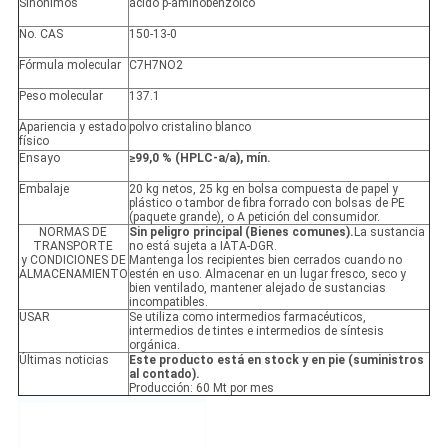
Sinónimos
ácido p-aminobenzoico
No. CAS
150-13-0
Fórmula molecular
C7H7NO2
Peso molecular
137.1
Apariencia y estado
polvo cristalino blanco
físico
Ensayo
≥
99,0 % (HPLC-a/a), mín.
Embalaje
20 kg netos, 25 kg en bolsa compuesta de papel y
plástico o tambor de fibra forrado con bolsas de PE
(paquete grande), o A petición del consumidor.
NORMAS DE
Sin peligro principal (Bienes comunes).
La sustancia
TRANSPORTE
no está sujeta a IATA-DGR.
y CONDICIONES DE
Mantenga los recipientes bien cerrados cuando no
ALMACENAMIENTO
estén en uso. Almacenar en un lugar fresco, seco y
bien ventilado, mantener alejado de sustancias
incompatibles.
USAR
Se utiliza como intermedios farmacéuticos,
intermedios de tintes e intermedios de síntesis
orgánica.
Últimas noticias
Este producto está en stock y en pie (suministros
al contado).
Producción: 60 Mt por mes