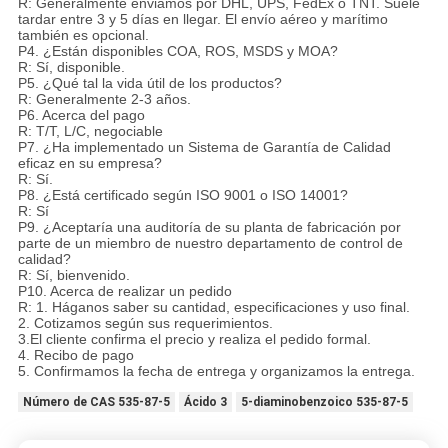
R: Generalmente enviamos por DHL, UPS, FedEx o TNT. Suele
tardar entre 3 y 5 días en llegar. El envío aéreo y marítimo
también es opcional.
P4. ¿Están disponibles COA, ROS, MSDS y MOA?
R: Sí, disponible.
P5. ¿Qué tal la vida útil de los productos?
R: Generalmente 2-3 años.
P6. Acerca del pago
R: T/T, L/C, negociable
P7. ¿Ha implementado un Sistema de Garantía de Calidad
eficaz en su empresa?
R: Sí.
P8. ¿Está certificado según ISO 9001 o ISO 14001?
R: Sí
P9. ¿Aceptaría una auditoría de su planta de fabricación por
parte de un miembro de nuestro departamento de control de
calidad?
R: Sí, bienvenido.
P10. Acerca de realizar un pedido
R: 1. Háganos saber su cantidad, especificaciones y uso final.
2. Cotizamos según sus requerimientos.
3.El cliente confirma el precio y realiza el pedido formal.
4. Recibo de pago
5. Confirmamos la fecha de entrega y organizamos la entrega.
Número de CAS 535-87-5
Ácido 3
5-diaminobenzoico 535-87-5