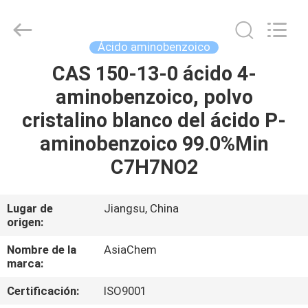
(JIANGSU)
CO.,
LTD.
All
Rights
Ácido aminobenzoico
Reserved.
Developed
CAS 150-13-0 ácido 4-
HOGAR
by
ECER
aminobenzoico, polvo
PRODUCTOS
cristalino blanco del ácido P-
aminobenzoico 99.0%Min
SOBRE
C7H7NO2
NOSOTROS
Lugar de
Jiangsu, China
origen:
VIAJE
DE
Nombre de la
AsiaChem
marca:
LA
Certificación:
ISO9001
FÁBRICA