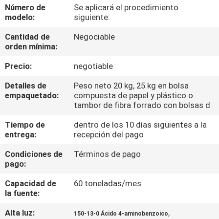
Número de
Se aplicará el procedimiento
modelo:
siguiente:
CONTROL
Cantidad de
Negociable
DE
orden mínima:
CALIDAD
Precio:
negotiable
ÉNTRENOS
Detalles de
Peso neto 20 kg, 25 kg en bolsa
empaquetado:
compuesta de papel y plástico o
EN
tambor de fibra forrado con bolsas d
CONTACTO
Tiempo de
dentro de los 10 días siguientes a la
entrega:
recepción del pago
CON
Condiciones de
Términos de pago
pago:
NOTICIAS
Capacidad de
60 toneladas/mes
la fuente:
CASOS
Alta luz:
,
150-13-0 Ácido 4-aminobenzoico