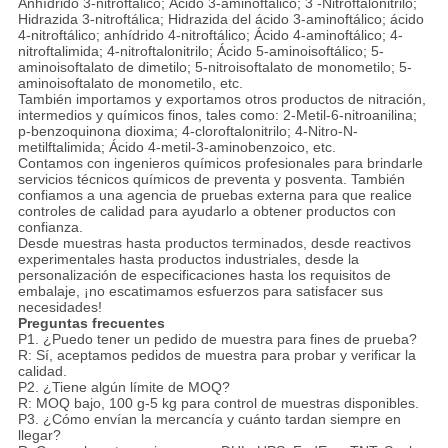
Anhídrido 3-nitroftálico; Ácido 3-aminoftálico; 3 -Nitroftalonitrilo;
Hidrazida 3-nitroftálica; Hidrazida del ácido 3-aminoftálico; ácido
4-nitroftálico; anhídrido 4-nitroftálico; Ácido 4-aminoftálico; 4-
nitroftalimida; 4-nitroftalonitrilo; Ácido 5-aminoisoftálico; 5-
aminoisoftalato de dimetilo; 5-nitroisoftalato de monometilo; 5-
aminoisoftalato de monometilo, etc.
También importamos y exportamos otros productos de nitración,
intermedios y químicos finos, tales como: 2-Metil-6-nitroanilina;
p-benzoquinona dioxima; 4-cloroftalonitrilo; 4-Nitro-N-
metilftalimida; Ácido 4-metil-3-aminobenzoico, etc.
Contamos con ingenieros químicos profesionales para brindarle
servicios técnicos químicos de preventa y posventa. También
confiamos a una agencia de pruebas externa para que realice
controles de calidad para ayudarlo a obtener productos con
confianza.
Desde muestras hasta productos terminados, desde reactivos
experimentales hasta productos industriales, desde la
personalización de especificaciones hasta los requisitos de
embalaje, ¡no escatimamos esfuerzos para satisfacer sus
necesidades!
Preguntas frecuentes
P1. ¿Puedo tener un pedido de muestra para fines de prueba?
R: Sí, aceptamos pedidos de muestra para probar y verificar la
calidad.
P2. ¿Tiene algún límite de MOQ?
R: MOQ bajo, 100 g-5 kg ​​para control de muestras disponibles.
P3. ¿Cómo envían la mercancía y cuánto tardan siempre en
llegar?