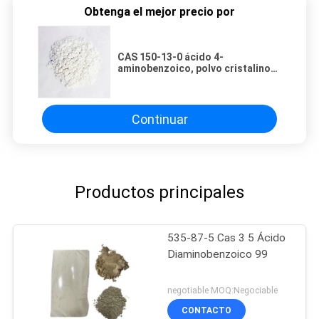
Obtenga el mejor precio por
CAS 150-13-0 ácido 4-
aminobenzoico, polvo cristalino
blanco del ácido P-
aminobenzoico 99.0%Min
C7H7NO2
Continuar
Productos principales
535-87-5 Cas 3 5 Ácido
Diaminobenzoico 99
negotiable MOQ:Negociable
CONTACTO