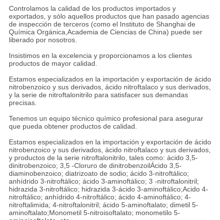
Controlamos la calidad de los productos importados y
exportados, y sólo aquellos productos que han pasado agencias
de inspección de terceros (como el Instituto de Shanghai de
Química Orgánica,Academia de Ciencias de China) puede ser
liberado por nosotros.
Insistimos en la excelencia y proporcionamos a los clientes
productos de mayor calidad.
Estamos especializados en la importación y exportación de ácido
nitrobenzoico y sus derivados, ácido nitroftalaco y sus derivados,
y la serie de nitroftalonitrilo para satisfacer sus demandas
precisas.
Tenemos un equipo técnico químico profesional para asegurar
que pueda obtener productos de calidad.
Estamos especializados en la importación y exportación de ácido
nitrobenzoico y sus derivados, ácido nitroftalaco y sus derivados,
y productos de la serie nitroftalonitrilo, tales como: ácido 3,5-
dinitrobenzoico; 3,5 -Cloruro de dinitrobenzoilÁcido 3,5-
diaminobenzoico; diatrizoato de sodio; ácido 3-nitroftálico;
anhídrido 3-nitroftálico; ácido 3-aminoftálico; 3 -nitroftalonitril;
hidrazida 3-nitroftálico; hidrazida 3-ácido 3-aminoftálico;Acido 4-
nitroftálico; anhídrido 4-nitroftálico; ácido 4-aminoftálico; 4-
nitroftalimida; 4-nitroftalonitril; ácido 5-aminoftalato; dimetil 5-
aminoftalato;Monometil 5-nitroisoftalato; monometilo 5-