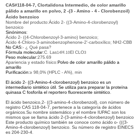
CAS#118-04-7, Clortalidona Intermedio, de color amarillo
pálido a amarillo en polvo, 2 -(3 - Amino - 4 - Clorobenzoil)
Ácido benzoico
Nombre del producto:
Ácido 2- ((3-Amino-4-clorobenzoyl)
benzoico
Sinónimos:
Ácido 2- ((4-Chlorobenzoyl-3-amino) benzoico;
Ácido 4-Chloro-3-aminobenzophenone-2'-carboxílico; NH2-CBB
No CAS:
- ¿ Qué pasa?
Fórmula molecular:
C. Las
H.
El CLO
14
10
3
Peso molecular:
275.69
Apariencia y estado físico:
Polvo de color amarillo pálido a
amarillo
Purificación:
≥ 98,0% (HPLC - A%), min
El ácido 2- ((3-Amino-4-clorobenzoyl) benzoico es un
intermediario sintético útil. Se utiliza para preparar la proteína
quinasa C fosforila el reportero fluorescente sintético.
El ácido benzoico,2- ((3-amino-4-clorobenzoil), con número de
registro CAS 118-04-7, pertenece a la categoría de ácidos
orgánicos.Su nombre sistemático y el nombre IUPAC son los
mismos que se llama ácido 2-(3-amino-4-clorobenzoyl) benzoico
Este producto químico también se conoce como ácido o- (((3-
Amino-4-clorobenzoyl) benzoico. Su número de registro EINECS
es 204-230-4.