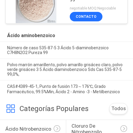
negotiable MOQ:Negociable
CONTACTO
Ácido aminobenzoico
Número de caso 535-87-5 3 Ácido 5-diaminobenzoico
C7H8N2O2 Pureza 99
Polvo marrón amarillento, polvo amarillo grisáceo claro, polvo
verde grisáceo 3 5 Ácido diaminobenzoico Sds Cas 535-87-5
99,0%,
CAS#4389-45-1, Punto de fusión 173～176℃, Grado
Farmacéutico, 99.5%Min, Ácido 2 - Amino -3 - Metilbenzoico
Categorías Populares
Todos
Cloruro De 
Ácido Nitrobenzoico
Nitrobenzoílo