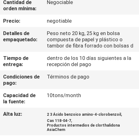
Cantidad de
Negociable
orden mínima:
CONTROL
Precio:
negotiable
DE
Detalles de
Peso neto 20 kg, 25 kg en bolsa
CALIDAD
empaquetado:
compuesta de papel y plástico o
tambor de fibra forrado con bolsas d
ÉNTRENOS
Tiempo de
dentro de los 10 días siguientes a la
entrega:
recepción del pago
EN
CONTACTO
Condiciones de
Términos de pago
pago:
CON
Capacidad de
10tons/month
la fuente:
NOTICIAS
Alta luz:
,
2 3 Ácido benzoico amino-4-clorobenzoil
,
Cas 118-04-7
CASOS
Productos intermedios de clorthalidona
AsiaChem