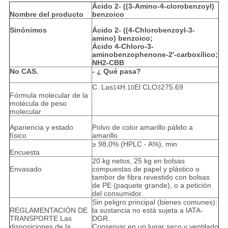
Ácido 2- ((3-Amino-4-clorobenzoyl)
Nombre del producto
benzoico
Sinónimos
Ácido 2- ((4-Chlorobenzoyl-3-
amino) benzoico;
Ácido 4-Chloro-3-
aminobenzophenone-2'-carboxílico;
NH2-CBB
No CAS.
- ¿ Qué pasa?
C. Las
H.
El CLO
275.69
14
10
3
Fórmula molecular de la
molécula de peso
molecular
Apariencia y estado
Polvo de color amarillo pálido a
físico
amarillo
≥ 98,0% (HPLC - A%), min
Encuesta
20 kg netos, 25 kg en bolsas
Envasado
compuestas de papel y plástico o
tambor de fibra revestido con bolsas
de PE (paquete grande), o a petición
del consumidor.
Sin peligro principal (bienes comunes):
REGLAMENTACIÓN DE
la sustancia no está sujeta a IATA-
TRANSPORTE Las
DGR.
disposiciones de la
Conservar en un lugar seco y ventilado