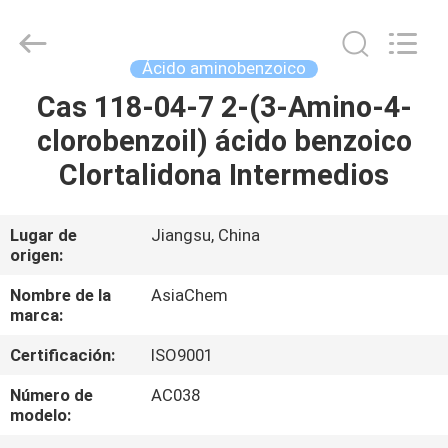
(JIANGSU)
CO.,
LTD.
All
Rights
Ácido aminobenzoico
Reserved.
Developed
Cas 118-04-7 2-(3-Amino-4-
HOGAR
by
ECER
clorobenzoil) ácido benzoico
PRODUCTOS
Clortalidona Intermedios
SOBRE
Lugar de
Jiangsu, China
origen:
NOSOTROS
Nombre de la
AsiaChem
marca:
VIAJE
Certificación:
ISO9001
DE
LA
Número de
AC038
modelo:
FÁBRICA