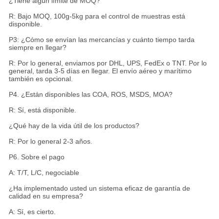
¿Tiene algún límite de MOQ?
R: Bajo MOQ, 100g-5kg para el control de muestras está
disponible.
P3: ¿Cómo se envían las mercancías y cuánto tiempo tarda
siempre en llegar?
R: Por lo general, enviamos por DHL, UPS, FedEx o TNT. Por lo
general, tarda 3-5 días en llegar. El envío aéreo y marítimo
también es opcional.
P4. ¿Están disponibles las COA, ROS, MSDS, MOA?
R: Sí, está disponible.
¿Qué hay de la vida útil de los productos?
R: Por lo general 2-3 años.
P6. Sobre el pago
A: T/T, L/C, negociable
¿Ha implementado usted un sistema eficaz de garantía de
calidad en su empresa?
A: Sí, es cierto.