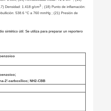
3
 (17) Densidad: 1.418 g/cm
; (18) Punto de inflamación:
 ebullición: 538.6 °C a 760 mmHg ; (21) Presión de
 sintético útil. Se utiliza para preparar un reportero
)benzoico
)benzoico;
a-2'-carboxílico; NH2-CBB