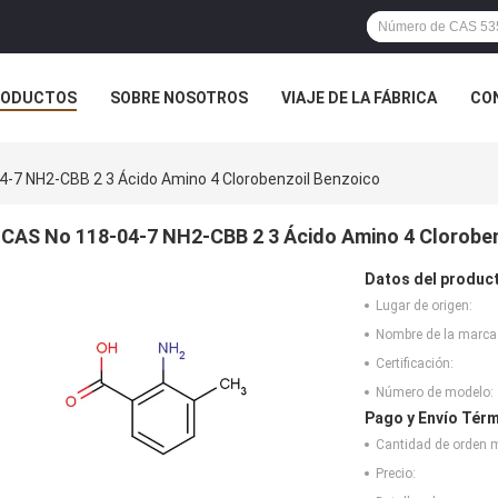
RODUCTOS
SOBRE NOSOTROS
VIAJE DE LA FÁBRICA
CO
CASOS
4-7 NH2-CBB 2 3 Ácido Amino 4 Clorobenzoil Benzoico
CAS No 118-04-7 NH2-CBB 2 3 Ácido Amino 4 Cloroben
Datos del produc
Lugar de origen:
Nombre de la marca
Certificación:
Número de modelo:
Pago y Envío Térm
Cantidad de orden 
Precio: