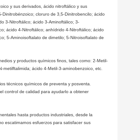
ico y sus derivados, ácido nitroftálico y sus
,5-Dinitrobénzoico; cloruro de 3,5-Dinitrobencilo; ácido
o 3-Nitroftálico; ácido 3-Aminoftálico; 3-
co; ácido 4-Nitroftálico; anhídrido 4-Nitroftálico; ácido
ico; 5-Aminoisoftalato de dimetilo; 5-Nitroisoftalato de
edios y productos químicos finos, tales como: 2-Metil-
 N-metilftalimida; ácido 4-Metil-3-aminobenzoico, etc.
ios técnicos químicos de preventa y posventa.
l control de calidad para ayudarlo a obtener
entales hasta productos industriales, desde la
 no escatimamos esfuerzos para satisfacer sus