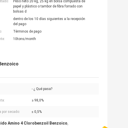
etado:
Peso neto 20 kg, 25 kg en bolsa compuesta de
papel y plástico o tambor de fibra forrado con
bolsas d
dentro de los 10 días siguientes a la recepción
del pago
o:
Términos de pago
nte:
10tons/month
Benzoico
- ¿ Qué pasa?
ta:
≥ 98,0%
a por secado:
≤ 0,5%
ido Amino 4 Clorobenzoil Benzoico
,