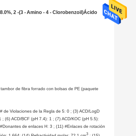
8.0%, 2 -(3 - Amino - 4 - Clorobenzoil)Ácido
 tambor de fibra forrado con bolsas de PE (paquete
 # de Violaciones de la Regla de 5: 0 ; (3) ACD/LogD
 1 ; (6) ACD/BCF (pH 7.4): 1 ; (7) ACD/KOC (pH 5.5):
) #Donantes de enlaces H: 3 ; (11) #Enlaces de rotación
3
ción: 1.664; (14) Refractividad molar: 72.1 cm
; (15)