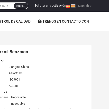
Solicitar una cotización
Buscar
|
Spanish
NTROL DE CALIDAD
ÉNTRENOS EN CONTACTO CON
zoil Benzoico
to:
Jiangsu, China
:
AsiaChem
ISO9001
AC038
inos:
mínima:
Negociable
negotiable