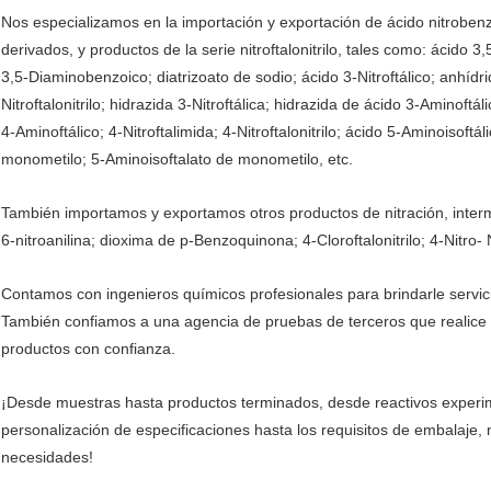
Nos especializamos en la importación y exportación de ácido nitrobenzo
derivados, y productos de la serie nitroftalonitrilo, tales como: ácido 3
3,5-Diaminobenzoico; diatrizoato de sodio; ácido 3-Nitroftálico; anhídrid
Nitroftalonitrilo; hidrazida 3-Nitroftálica; hidrazida de ácido 3-Aminoftáli
4-Aminoftálico; 4-Nitroftalimida; 4-Nitroftalonitrilo; ácido 5-Aminoisoftál
monometilo; 5-Aminoisoftalato de monometilo, etc.
También importamos y exportamos otros productos de nitración, interm
6-nitroanilina; dioxima de p-Benzoquinona; 4-Cloroftalonitrilo; 4-Nitro-
Contamos con ingenieros químicos profesionales para brindarle servic
También confiamos a una agencia de pruebas de terceros que realice e
productos con confianza.
¡Desde muestras hasta productos terminados, desde reactivos experim
personalización de especificaciones hasta los requisitos de embalaje,
necesidades!