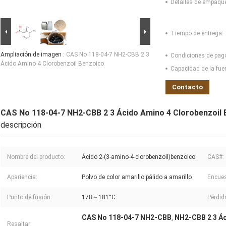
Detalles de empaqu
Tiempo de entrega:
Ampliación de imagen :
CAS No 118-04-7 NH2-CBB 2 3
Condiciones de pag
Ácido Amino 4 Clorobenzoil Benzoico
Capacidad de la fue
Contacto
CAS No 118-04-7 NH2-CBB 2 3 Ácido Amino 4 Clorobenzoil 
descripción
Nombre del producto:
Ácido 2-(3-amino-4-clorobenzoil)benzoico
CAS#:
Apariencia:
Polvo de color amarillo pálido a amarillo
Encues
Punto de fusión:
178～181°C
Pérdid
CAS No 118-04-7 NH2-CBB
NH2-CBB 2 3 Ác
,
Resaltar: