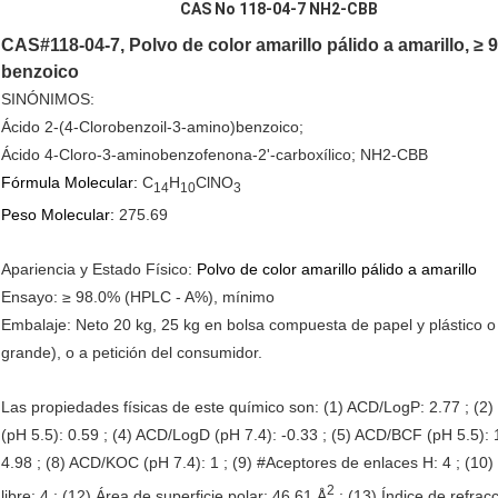
CAS No 118-04-7 NH2-CBB
CAS#118-04-7, Polvo de color amarillo pálido a amarillo, ≥ 9
benzoico
SINÓNIMOS
:
Ácido 2-(4-Clorobenzoil-3-amino)benzoico;
Ácido 4-Cloro-3-aminobenzofenona-2'-carboxílico; NH2-CBB
Fórmula Molecular:
C
H
ClNO
14
10
3
Peso Molecular:
275.69
Apariencia y Estado Físico:
Polvo de color amarillo pálido a amarillo
Ensayo:
≥ 98.0% (HPLC - A%), mínimo
Embalaje:
Neto 20 kg, 25 kg en bolsa compuesta de papel y plástico o
grande), o a petición del consumidor.
Las propiedades físicas de este químico son: (1) ACD/LogP: 2.77 ; (2)
(pH 5.5): 0.59 ; (4) ACD/LogD (pH 7.4): -0.33 ; (5) ACD/BCF (pH 5.5):
4.98 ; (8) ACD/KOC (pH 7.4): 1 ; (9) #Aceptores de enlaces H: 4 ; (10
2
libre: 4 ; (12) Área de superficie polar: 46.61 Å
; (13) Índice de refrac