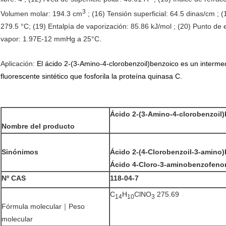
3
Volumen molar: 194.3 cm
; (16) Tensión superficial: 64.5 dinas/cm ;
279.5 °C; (19) Entalpía de vaporización: 85.86 kJ/mol ; (20) Punto de
vapor: 1.97E-12 mmHg a 25°C.
Aplicación:
El ácido 2-(3-Amino-4-clorobenzoil)benzoico es un intermedio
fluorescente sintético que fosforila la proteína quinasa C.
Ácido 2-(3-Amino-4-clorobenzoil
Nombre del producto
Sinónimos
Ácido 2-(4-Clorobenzoil-3-amino
Ácido 4-Cloro-3-aminobenzofenon
Nº CAS
118-04-7
C
H
ClNO
275.69
14
10
3
Fórmula molecular｜Peso
molecular