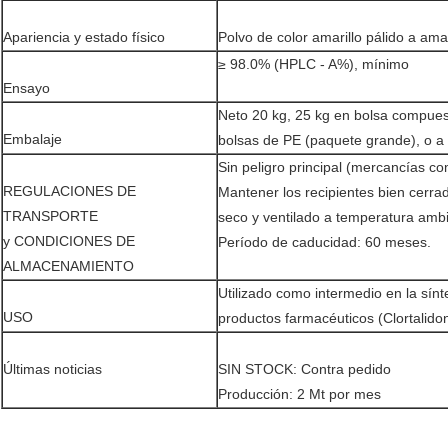
Apariencia y estado físico
Polvo de color amarillo pálido a amar
≥ 98.0% (HPLC - A%), mínimo
Ensayo
Neto 20 kg, 25 kg en bolsa compuest
Embalaje
bolsas de PE (paquete grande), o a 
Sin peligro principal (mercancías c
REGULACIONES DE
Mantener los recipientes bien cerr
TRANSPORTE
seco y ventilado a temperatura ambi
y CONDICIONES DE
Período de caducidad: 60 meses.
ALMACENAMIENTO
Utilizado como intermedio en la sínt
USO
productos farmacéuticos (Clortalidon
Últimas noticias
SIN STOCK: Contra pedido
Producción: 2 Mt por mes