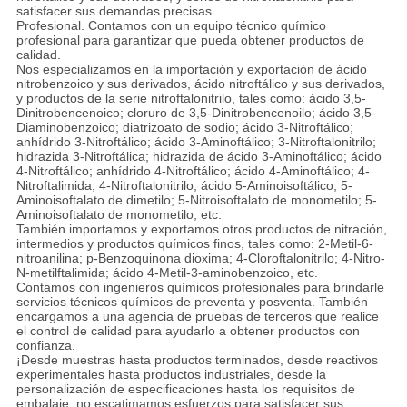
satisfacer sus demandas precisas.
Profesional. Contamos con un equipo técnico químico
profesional para garantizar que pueda obtener productos de
calidad.
Nos especializamos en la importación y exportación de ácido
nitrobenzoico y sus derivados, ácido nitroftálico y sus derivados,
y productos de la serie nitroftalonitrilo, tales como: ácido 3,5-
Dinitrobencenoico; cloruro de 3,5-Dinitrobencenoilo; ácido 3,5-
Diaminobenzoico; diatrizoato de sodio; ácido 3-Nitroftálico;
anhídrido 3-Nitroftálico; ácido 3-Aminoftálico; 3-Nitroftalonitrilo;
hidrazida 3-Nitroftálica; hidrazida de ácido 3-Aminoftálico; ácido
4-Nitroftálico; anhídrido 4-Nitroftálico; ácido 4-Aminoftálico; 4-
Nitroftalimida; 4-Nitroftalonitrilo; ácido 5-Aminoisoftálico; 5-
Aminoisoftalato de dimetilo; 5-Nitroisoftalato de monometilo; 5-
Aminoisoftalato de monometilo, etc.
También importamos y exportamos otros productos de nitración,
intermedios y productos químicos finos, tales como: 2-Metil-6-
nitroanilina; p-Benzoquinona dioxima; 4-Cloroftalonitrilo; 4-Nitro-
N-metilftalimida; ácido 4-Metil-3-aminobenzoico, etc.
Contamos con ingenieros químicos profesionales para brindarle
servicios técnicos químicos de preventa y posventa. También
encargamos a una agencia de pruebas de terceros que realice
el control de calidad para ayudarlo a obtener productos con
confianza.
¡Desde muestras hasta productos terminados, desde reactivos
experimentales hasta productos industriales, desde la
personalización de especificaciones hasta los requisitos de
embalaje, no escatimamos esfuerzos para satisfacer sus