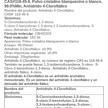
CAS#118-45-6, Polvo cristalino blanquecino o blanco,
99.0%Min, Anhidrido 4-Cloroftálico
Nombre del producto: Anhidrido 4-Cloroftálico
CAS#: 118-45-6
Sinónimos:
5-Cloroisobenzofuran-1,3-diona;
5-cloro-2-benzofuran-1,3-diona;1,3-Isobenzofurandiona, 5-
cloro-;Anhidrido 4-Cloroftálico;
Fórmula molecular:
C8H3ClO3
Peso molecular:
182.56
Apariencia: Polvo cristalino blanquecino o blanco
Ensayo: 99.0%min
Anhidrido 3-Cloroftálico: ≤0.9%
Otras impurezas orgánicas: ≤0.8%
Embalaje: 25kg/tambor
Anhidrido 4-Cloroftálico, su número de registro CAS es 118-45-6.
También se puede llamar 1,3-isobenzofurandiona, 5-cloro- ;
5-
Cloro-2-benzofuran-1,3-diona ; Anhidrido 4-Cloroftálico ;
anhídrido ftálico, 4-cloro-
El anhídrido 4-Cloroftálico es un anhídrido aromático
monoclorado. Es un isómero del anhídrido 3-cloroftálico y un
derivado del anhídrido ftálico.
Nombre del
Anhidrido 4-Cloroftálico
producto
Sinónimos
5-Cloroisobenzofuran-1,3-diona;
5-cloro-2-benzofuran-1,3-diona;
1,3-Isobenzofurandiona, 5-cloro-;