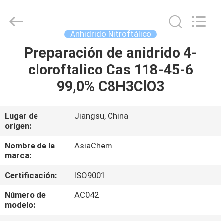
ASIACHEM
I&E
(JIANGSU)
CO.,
LTD.
Anhidrido Nitroftálico
All
Rights
Preparación de anidrido 4-
HOGAR
Reserved.
Developed
by
cloroftalico Cas 118-45-6
ECER
PRODUCTOS
99,0% C8H3ClO3
SOBRE
Lugar de
Jiangsu, China
origen:
NOSOTROS
Nombre de la
AsiaChem
marca:
VIAJE
Certificación:
ISO9001
DE
LA
Número de
AC042
modelo:
FÁBRICA