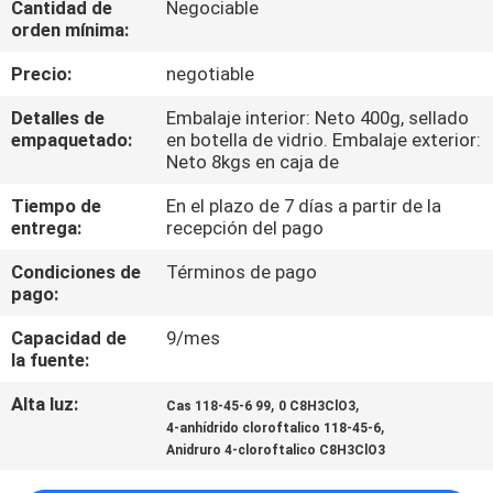
Cantidad de
Negociable
orden mínima:
CONTROL
Precio:
negotiable
DE
Detalles de
Embalaje interior: Neto 400g, sellado
CALIDAD
empaquetado:
en botella de vidrio. Embalaje exterior:
Neto 8kgs en caja de
ÉNTRENOS
Tiempo de
En el plazo de 7 días a partir de la
entrega:
recepción del pago
EN
CONTACTO
Condiciones de
Términos de pago
pago:
CON
Capacidad de
9/mes
la fuente:
NOTICIAS
Alta luz:
,
,
Cas 118-45-6 99
0 C8H3ClO3
,
4-anhídrido cloroftalico 118-45-6
CASOS
Anidruro 4-cloroftalico C8H3ClO3