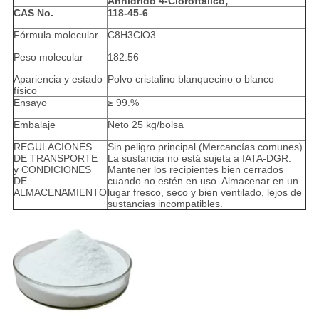
Anhidrido 4-Cloroftálico;
CAS No.
118-45-6
Fórmula molecular
C8H3ClO3
Peso molecular
182.56
Apariencia y estado
Polvo cristalino blanquecino o blanco
físico
Ensayo
≥ 99.%
Embalaje
Neto 25 kg/bolsa
REGULACIONES
Sin peligro principal (Mercancías comunes).
DE TRANSPORTE
La sustancia no está sujeta a IATA-DGR.
y CONDICIONES
Mantener los recipientes bien cerrados
DE
cuando no estén en uso. Almacenar en un
ALMACENAMIENTO
lugar fresco, seco y bien ventilado, lejos de
sustancias incompatibles.