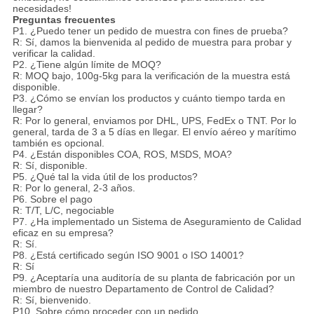
necesidades!
Preguntas frecuentes
P1. ¿Puedo tener un pedido de muestra con fines de prueba?
R: Sí, damos la bienvenida al pedido de muestra para probar y
verificar la calidad.
P2. ¿Tiene algún límite de MOQ?
R: MOQ bajo, 100g-5kg para la verificación de la muestra está
disponible.
P3. ¿Cómo se envían los productos y cuánto tiempo tarda en
llegar?
R: Por lo general, enviamos por DHL, UPS, FedEx o TNT. Por lo
general, tarda de 3 a 5 días en llegar. El envío aéreo y marítimo
también es opcional.
P4. ¿Están disponibles COA, ROS, MSDS, MOA?
R: Sí, disponible.
P5. ¿Qué tal la vida útil de los productos?
R: Por lo general, 2-3 años.
P6. Sobre el pago
R: T/T, L/C, negociable
P7. ¿Ha implementado un Sistema de Aseguramiento de Calidad
eficaz en su empresa?
R: Sí.
P8. ¿Está certificado según ISO 9001 o ISO 14001?
R: Sí
P9. ¿Aceptaría una auditoría de su planta de fabricación por un
miembro de nuestro Departamento de Control de Calidad?
R: Sí, bienvenido.
P10. Sobre cómo proceder con un pedido