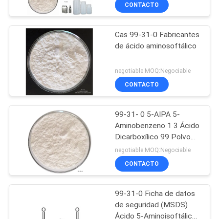
CONTACTO
CONTROL
Cas 99-31-0 Fabricantes
DE
de ácido aminosoftálico
CALIDAD
negotiable MOQ:Negociable
ÉNTRENOS
CONTACTO
EN
99-31- 0 5-AIPA 5-
CONTACTO
Aminobenzeno 1 3 Ácido
CON
Dicarboxílico 99 Polvo
blanco a amarillo pálido
negotiable MOQ:Negociable
CONTACTO
NOTICIAS
99-31-0 Ficha de datos
CASOS
de seguridad (MSDS)
Ácido 5-Aminoisoftálico