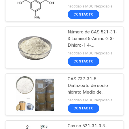
99.0% Mín. HPLC 9 Mt
MAPA
negotiable MOQ:Negociable
por mes
CONTACTO
DEL
SITIO
Número de CAS 521-31-
3 Luminol 5-Amino-2 3-
PRIVACY
Dihidro-1 4-
Ftalazinediona FDS
POLICY
negotiable MOQ:Negociable
CONTACTO
CAS 737-31-5
Diatrizoato de sodio
hidrato Medio de
contraste
negotiable MOQ:Negociable
CONTACTO
Cas no 521-31-3 3-