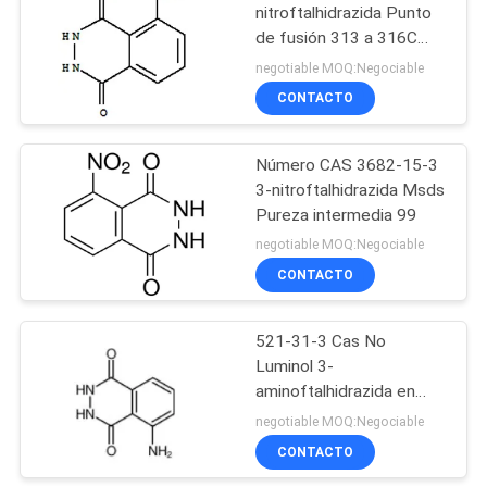
nitroftalhidrazida Punto
de fusión 313 a 316C
Compuestos
negotiable MOQ:Negociable
quimioluminiscentes de
CONTACTO
luminol
Número CAS 3682-15-3
3-nitroftalhidrazida Msds
Pureza intermedia 99
negotiable MOQ:Negociable
CONTACTO
521-31-3 Cas No
Luminol 3-
aminoftalhidrazida en
polvo amarillo ensayo
negotiable MOQ:Negociable
99.4
CONTACTO