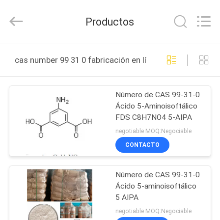
I&E
(JIANGSU)
CO.,
Productos
LTD.
All
Rights
Reserved.
Developed
HOGAR
by
cas number 99 31 0 fabricación en línea
ECER
PRODUCTOS
Número de CAS 99-31-0
Ácido 5-Aminoisoftálico
SOBRE
FDS C8H7NO4 5-AIPA
NOSOTROS
negotiable MOQ:Negociable
CONTACTO
VIAJE
Número de CAS 99-31-0
DE
Ácido 5-aminoisoftálico
LA
5 AIPA
FÁBRICA
negotiable MOQ:Negociable